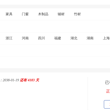
家具
门窗
木制品
辅材
竹材
浙江
河南
四川
福建
湖北
湖南
上海
038-01-19
还有 4183 天
已
正