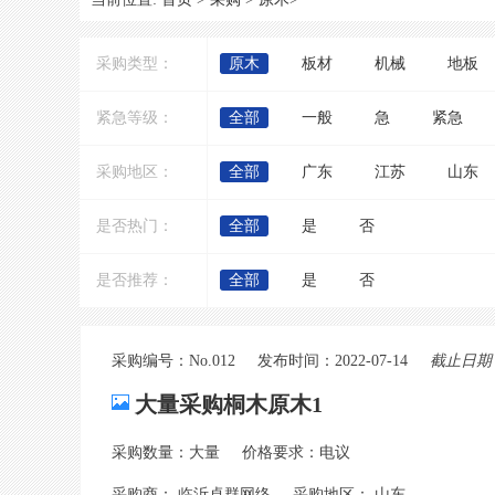
采购类型：
原木
板材
机械
地板
紧急等级：
全部
一般
急
紧急
采购地区：
全部
广东
江苏
山东
是否热门：
全部
是
否
是否推荐：
全部
是
否
采购编号：No.012
发布时间：2022-07-14
截止日期：2
大量采购桐木原木1
采购数量：大量
价格要求：电议
采购商： 临沂卓群网络
采购地区： 山东