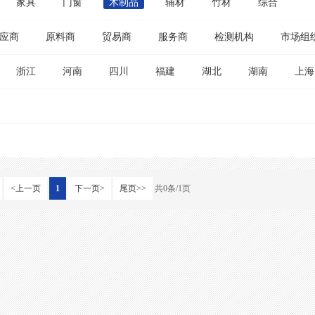
家具
门窗
木制品
辅材
竹材
综合
应商
原料商
贸易商
服务商
检测机构
市场组
浙江
河南
四川
福建
湖北
湖南
上海
<上一页
1
下一页>
尾页>>
共0条/1页