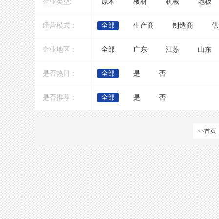
企业类型:
原木
板材
机械
地板
经营模式：
全部
生产商
制造商
供
企业地区：
全部
广东
江苏
山东
是否热门：
全部
是
否
是否推荐：
全部
是
否
<<首页