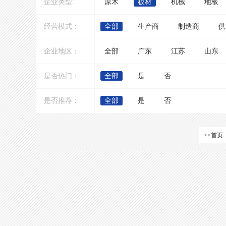
企业类型:
原木
板材
机械
地板
经营模式：
全部
生产商
制造商
供
企业地区：
全部
广东
江苏
山东
是否热门：
全部
是
否
是否推荐：
全部
是
否
<<首页