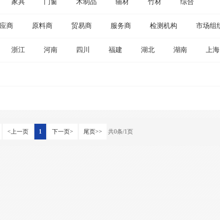
家具
门窗
木制品
辅材
竹材
综合
应商
原料商
贸易商
服务商
检测机构
市场组
浙江
河南
四川
福建
湖北
湖南
上海
<上一页
1
下一页>
尾页>>
共0条/1页