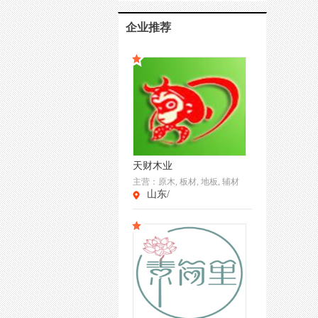
企业推荐
天财木业
主营：
原木, 板材, 地板, 辅材
山东/