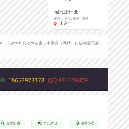
临沂正阳木业
主营：
原木, 板材, 辅材
山东/
真实性、准确性和合法性负责，本平台（网站）仅提供展示服
百度识图
外汇牌价
违章办理